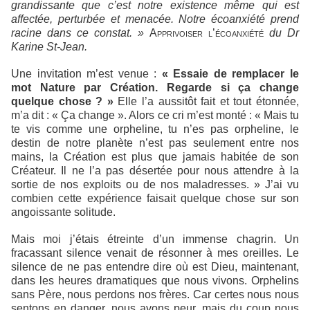
grandissante que c’est notre existence même qui est
affectée, perturbée et menacée. Notre écoanxiété prend
racine dans ce constat. »
Apprivoiser l’écoanxiété
du Dr
Karine St-Jean.
Une invitation m’est venue :
« Essaie de remplacer le
mot Nature par Création. Regarde si ça change
quelque chose ? »
Elle l’a aussitôt fait et tout étonnée,
m’a dit : « Ça change ». Alors ce cri m’est monté : « Mais tu
te vis comme une orpheline, tu n’es pas orpheline, le
destin de notre planète n’est pas seulement entre nos
mains, la Création est plus que jamais habitée de son
Créateur. Il ne l’a pas désertée pour nous attendre à la
sortie de nos exploits ou de nos maladresses. » J’ai vu
combien cette expérience faisait quelque chose sur son
angoissante solitude.
Mais moi j’étais étreinte d’un immense chagrin. Un
fracassant silence venait de résonner à mes oreilles. Le
silence de ne pas entendre dire où est Dieu, maintenant,
dans les heures dramatiques que nous vivons. Orphelins
sans Père, nous perdons nos frères. Car certes nous nous
sentons en danger, nous avons peur, mais du coup nous