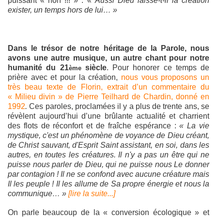
puissant « non !!! » : «
Aussi Dieu laisse-t-il la création
exister, un temps hors de lui… »
Dans le trésor de notre héritage de la Parole, nous
avons une autre musique, un autre chant pour notre
humanité du 21
siècle
. Pour honorer ce temps de
ème
prière avec et pour la création,
nous vous proposons un
très beau texte de Florin, extrait d’un commentaire du
« Milieu divin » de Pierre Teilhard de Chardin,
donné en
1992
.
Ces paroles, proclamées il y a plus de trente ans, se
révèlent aujourd’hui d’une brûlante actualité et charrient
des flots de réconfort et de fraîche espérance :
« La vie
mystique, c'est un phénomène de voyance de Dieu créant,
de Christ sauvant, d'Esprit Saint assistant, en soi, dans les
autres, en toutes les créatures. Il n'y a pas un être qui ne
puisse nous parler de Dieu, qui ne puisse nous Le donner
par contagion ! Il ne se confond avec aucune créature mais
Il les peuple ! Il les allume de Sa propre énergie et nous la
communique… »
[lire la suite...]
On parle beaucoup de la « conversion écologique » et