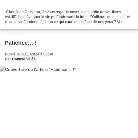
"Cher Jean Grosjean, Je vous regarde traverser le jardin de vos livres … Il
est difficile d’évoquer la vie profonde sans la trahir. D’ailleurs qu’est-ce que
c’est, la vie “profonde”, sinon ce qui court en surface de nos yeux ? Vos
poèmes sont si fins...
Patience… !
Publié le 01/11/2024 à 06:30
Par
Danièle Valès