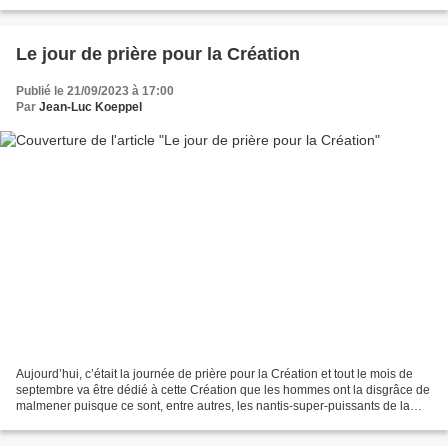
le Ressuscité était parti dans un...
Le jour de prière pour la Création
Publié le 21/09/2023 à 17:00
Par
Jean-Luc Koeppel
Aujourd’hui, c’était la journée de prière pour la Création et tout le mois de
septembre va être dédié à cette Création que les hommes ont la disgrâce de
malmener puisque ce sont, entre autres, les nantis-super-puissants de la
planète qui croient "pouvoir...