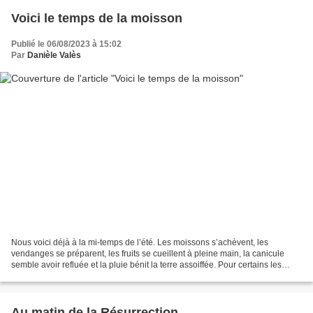
Voici le temps de la moisson
Publié le 06/08/2023 à 15:02
Par
Danièle Valès
Nous voici déjà à la mi-temps de l’été. Les moissons s’achèvent, les
vendanges se préparent, les fruits se cueillent à pleine main, la canicule
semble avoir refluée et la pluie bénit la terre assoiffée. Pour certains les
vacances commencent, pour d’autres...
Au matin de la Résurrection