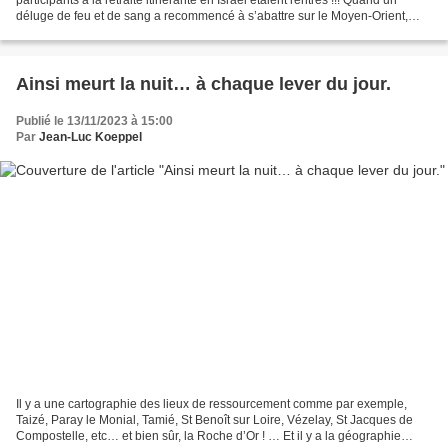
déluge de feu et de sang a recommencé à s’abattre sur le Moyen-Orient,
chacun était alors habité...
Ainsi meurt la nuit… à chaque lever du jour.
Publié le 13/11/2023 à 15:00
Par
Jean-Luc Koeppel
Il y a une cartographie des lieux de ressourcement comme par exemple,
Taizé, Paray le Monial, Tamié, St Benoît sur Loire, Vézelay, St Jacques de
Compostelle, etc… et bien sûr, la Roche d’Or ! … Et il y a la géographie