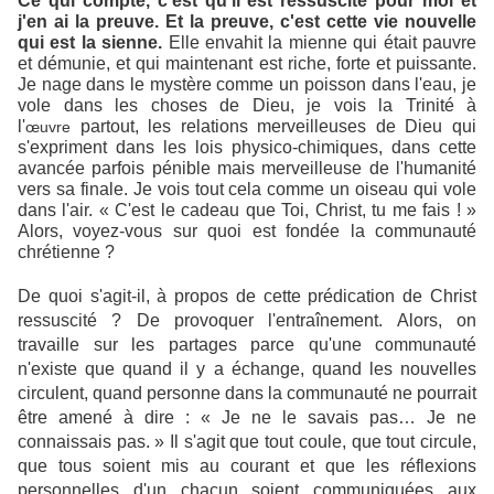
Ce qui compte, c'est qu'il est ressuscité pour moi et
j'en ai la preuve. Et la preuve, c'est cette vie nouvelle
qui est la sienne.
Elle envahit la mienne qui était pauvre
et démunie, et qui maintenant est riche, forte et puissante.
Je nage dans le mystère comme un poisson dans l'eau, je
vole dans les choses de Dieu, je vois
la Trinité
à
l'
partout, les relations merveilleuses de Dieu qui
œuvre
s'expriment dans les lois physico-chimiques, dans cette
avancée parfois pénible mais merveilleuse de l'humanité
vers sa finale. Je vois tout cela comme un oiseau qui vole
dans l'air. « C'est le cadeau que Toi, Christ, tu me fais ! »
Alors, voyez-vous sur quoi est fondée la communauté
chrétienne ?
De quoi s'agit-il, à propos de cette prédication de Christ
ressuscité ? De provoquer l'entraînement. Alors, on
travaille sur les partages parce qu'une communauté
n'existe que quand il y a échange, quand les nouvelles
circulent, quand personne dans la communauté ne pourrait
être amené à dire : « Je ne le savais pas… Je ne
connaissais pas. » Il s'agit que tout coule, que tout circule,
que tous soient mis au courant et que les réflexions
personnelles d'un chacun soient communiquées aux