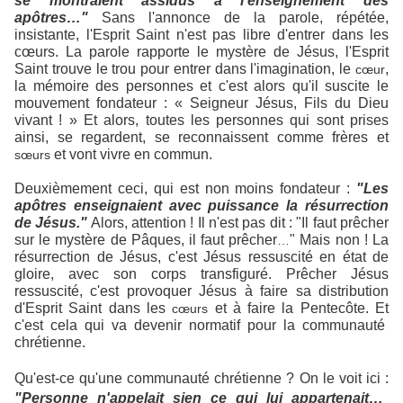
se montraient assidus à l'enseignement des
apôtres…"
Sans l'annonce de la parole, répétée,
insistante, l'Esprit Saint n'est pas libre d'entrer dans les
cœurs. La parole rapporte le mystère de Jésus, l'Esprit
Saint trouve le trou pour entrer dans l'imagination, le
,
cœur
la mémoire des personnes et c'est alors qu'il suscite le
mouvement fondateur : « Seigneur Jésus, Fils du Dieu
vivant ! » Et alors, toutes les personnes qui sont prises
ainsi, se regardent, se reconnaissent comme frères et
et vont vivre en commun.
sœurs
Deuxièmement ceci, qui est non moins fondateur :
"Les
apôtres enseignaient avec puissance la résurrection
de Jésus."
Alors, attention ! Il n'est pas dit : "Il faut prêcher
sur le mystère de Pâques, il faut prêcher
" Mais non ! La
…
résurrection de Jésus, c'est Jésus ressuscité en état de
gloire, avec son corps transfiguré. Prêcher Jésus
ressuscité, c'est provoquer Jésus à faire sa distribution
d'Esprit Saint dans les
et à faire
la Pentecôte. Et
cœurs
c'est cela qui va devenir normatif pour la communauté
chrétienne.
Qu'est-ce qu'une communauté chrétienne ? On le voit ici :
"Personne n'appelait sien ce qui lui appartenait…