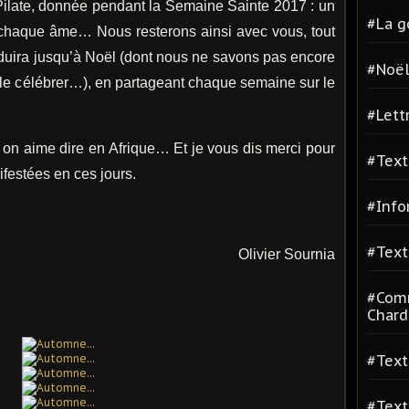
Pilate, donnée pendant la Semaine Sainte 2017 : un
#La g
e chaque âme… Nous resterons ainsi avec vous, tout
duira jusqu’à Noël (dont nous ne savons pas encore
#Noë
le célébrer…), en partageant chaque semaine sur le
#Lett
 aime dire en Afrique… Et je vous dis merci pour
#Text
ifestées en ces jours.
#Info
#Text
Olivier Sournia
#Comm
Chard
#Text
#Text