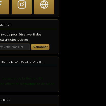
LETTER
z-vous pour être averti des
x articles publiés.
CRET DE LA ROCHE D'OR...
Le secret
de la Roche d’Or,
une affaire de fréquentation de Marie.
ORIES