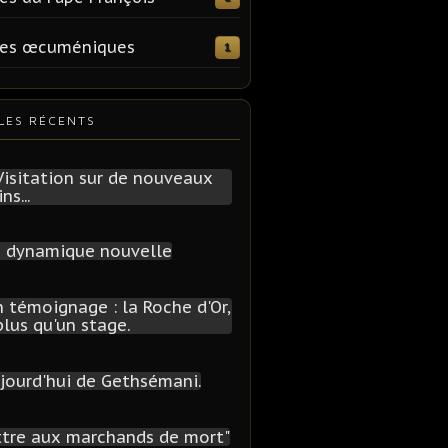
tes œcuméniques
1
LES RÉCENTS