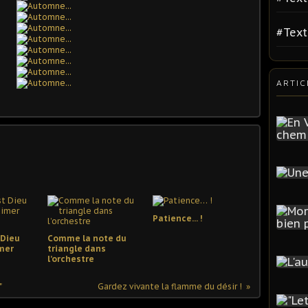
#Tex
ARTIC
Patience… !
 Dieu
Comme la note du
mer
triangle dans
l’orchestre
"
Gardez vivante la flamme du désir !