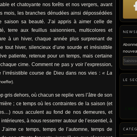
ble et chatoyante nos forêts et nos vergers, avant
es mois, les branches dénudées ainsi dépossédées
e saison sa beauté. J’ai appris à aimer celle de
é, terre aux feuillus saisonniers, multicolores et
NEWS
are à un hiver, chaque année plus surprenant de
Abonne
out hiver, silencieux d’une sourde et irrésistible
nouveau
sève patiente, retenue pour un temps, mais certaine
Email
e chaque cime. Comment ne pas y voir l’expression,
 l’irrésistible course de Dieu dans nos vies :
« La
LE SE
hoeffer).
op gris dehors, où chacun se replie vers l’âtre de son
umière ; ce temps où les contraintes de la saison (et
c’est 
ires…) nous acculent au fond de nos demeures, et
 intérieures, à nous resserrer autour de l’essentiel, à
. J’aime ce temps, temps de l’automne, temps de
CATÉG