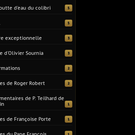
outte d'eau du colibri
5
l
5
re exceptionnelle
3
e d'Olivier Sournia
3
rmations
2
es de Roger Robert
2
entaires de P. Teilhard de
in
1
es de Françoise Porte
1
es du Pape François
1