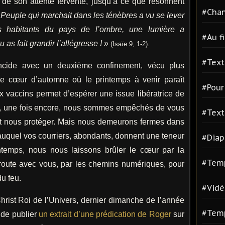
r de son attente fervente, jusqu’à ce que résonnent
#Chan
 Peuple qui marchait dans les ténèbres a vu se lever
s habitants du pays de l’ombre, une lumière a
#Au fi
u as fait grandir l’allégresse ! »
(Isaïe 9, 1-2).
#Text
ncide avec un deuxième confinement, vécu plus
ce cœur d’automne où le printemps à venir paraît
#Pour 
ux vaccins permet d’espérer une issue libératrice de
on, une fois encore, nous sommes empêchés de vous
#Text
r et nous protéger. Mais nous demeurons fermes dans
en auquel vos courriers, abondants, donnent une teneur
#Diap
ntemps, nous nous laissons brûler le cœur par la
#Temp
 route avec vous, par les chemins numériques, pour
u feu.
#Vidé
Christ Roi de l’Univers, dernier dimanche de l’année
#Tem
 de publier
un extrait d’une prédication de Roger
sur