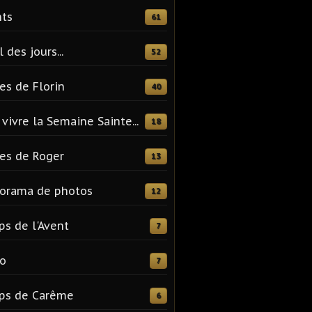
ts
61
l des jours...
52
es de Florin
40
vivre la Semaine Sainte...
18
es de Roger
13
orama de photos
12
s de l'Avent
7
o
7
ps de Carême
6