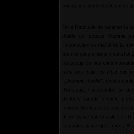
pourquoi la mort est-elle entrée 
On a l'habitude de ramener la c
diable qui pousse l'homme au
l'introduction du mal et de la mor
premier couple humain est à l'origi
beaucoup de nos contemporains. 
n'est pas juste, ce n'est pas ju
"L'Homme révolté"
, révolté contr
d'une part, il fait retomber sur d
de leurs parents lointains, préhis
innocent les fautes de tous les c
dit-on, parce que la justice de Di
coulantes parce que créées. Bie