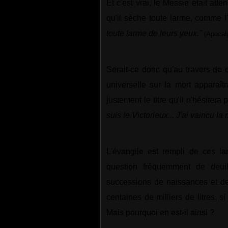
Et c'est vrai, le Messie était att
qu'il sèche toute larme, comme 
toute larme de leurs yeux."
(Apocal
Serait-ce donc qu'au travers de c
universelle sur la mort apparaît
justement le titre qu'il n'hésitera
suis le Victorieux... J'ai vaincu la 
L'évangile est rempli de ces l
question fréquemment de deui
successions de naissances et de
centaines de milliers de litres, s
Mais pourquoi en est-il ainsi ?