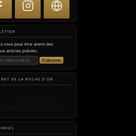
LETTER
z-vous pour être averti des
x articles publiés.
CRET DE LA ROCHE D'OR...
Le secret
de la Roche d’Or,
une affaire de fréquentation de Marie.
ORIES