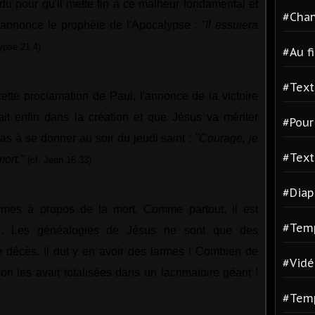
endu pour qu'il mette fin à ce malheur fondamental et
#Chan
l'annonce le prophète de l'Apocalypse :
"Il essuiera
ypse 21,4)
#Au fi
#Text
ette proclamation de Paul, l'annonce de la victoire
rait enfin dans la création et que Jésus va mériter
#Pour 
 pas à se donner au soir du jeudi saint :
"Courage, je
#Text
mort."
(cf. Jean 16,33)
#Diap
armes à propos de la mort. Comme partout, il est
#Temp
l. Les généalogies de Jésus ne sont que des
 décès. Il dut y en avoir des larmes ! Combien de
#Vidé
i on les avait totalisées dans un lacrimatoire géant !
#Tem