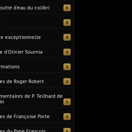
outte d'eau du colibri
5
l
5
re exceptionnelle
3
e d'Olivier Sournia
3
rmations
2
es de Roger Robert
2
entaires de P. Teilhard de
in
1
es de Françoise Porte
1
es du Pape François
1