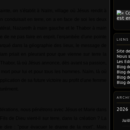
nte, on s'établit à Naïm, village où Jésus rendit à
n conduisait en terre, on a en face de soi les deux
latéral, Nazareth à main gauche et le Thabor à main
ble de ne pas faire en esprit, l'enjambée d'une pointe
LIENS
marqué dans la géographie des lieux, le message de
Site d
iam priait en pleurant pour que vienne sur terre la
Nous 
Les Ed
e Thabor, là où Jésus annonce, dès avant sa passion,
Blog d
 mort pour lui et pour tous les hommes. Naïm, là où
Blog d
Blog d
pplication de sa future victoire au profit d'une femme
Blog d
turément.
ARCHI
2026
idérations, nous pénétrons avec Jésus et Marie dans
ls de Dieu vient-il sur terre, dans la création ? La
Juil
e dire : "pour évacuer le drame de la mort". Mais