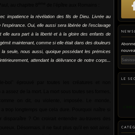
ème
Paul, au chapitre 8
de l'épître aux Romains :
vec impatience la révélation des fils de Dieu. Livrée au
e l’espérance. Oui, elle aussi sera libérée de l’esclavage
NEWS
 elle aura part à la liberté et à la gloire des enfants de
e gémit maintenant, comme si elle était dans des douleurs
Abonne
nouveau
s la seule, nous aussi, quoique possédant les prémices
Email
ntérieurement, attendant la délivrance de notre corps...
LE SE
-le-bol" éprouvé par toutes les créatures et non
 a assez de la mort. La mort sous toutes ses formes,
e comme on dit, ou violente, imposée. Le monde,
c’est 
y a trop longtemps que cela dure. Pourquoi naître si
r disparaître ? On croirait entendre au-travers des
CATÉG
ureux. Désormais, il ne faut plus qu'il en soit ainsi.