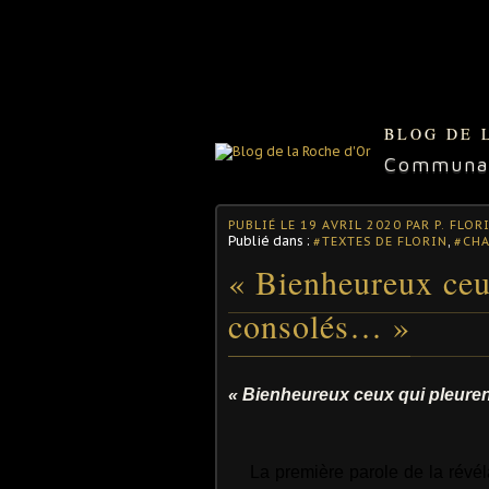
BLOG DE 
Communaut
PUBLIÉ LE
19 AVRIL 2020
PAR P. FLOR
Publié dans :
,
#TEXTES DE FLORIN
#CH
« Bienheureux ceux
consolés… »
« Bienheureux ceux qui pleuren
La première parole de la révé