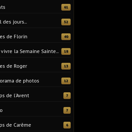
ts
61
l des jours...
52
es de Florin
40
vivre la Semaine Sainte...
18
es de Roger
13
orama de photos
12
s de l'Avent
7
o
7
ps de Carême
6