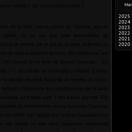
Mar
dans le monde ? Qui en est responsable ?
2025
2024
ause de la mort, soit au péché de l'homme, soit au
2023
2022
 péché. Or, on sait que cette présentation de
2021
2020
t dans le monde par le fait de la faute originelle du
ne du rejet scandalisé de la foi, dite chrétienne, par
On connaît le cri final de Bourvil, mourant :
"Ce
ste !"
; de même la confession d'Albert Camus,
e la double injustice flagrante et horrible de Dieu :
es milliards d'innocents les conséquences de la faute
toriques, et d'autre part, il fait expier par son Fils
oupables de l'innombrable litanie humaine. Tout cela,
eu est infinie par rapport aux justices humaines trop
n des athées se sont donc, justement, représenté