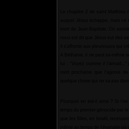
Le chapitre 2 de saint Matthieu
auquel Jésus échappe, mais ce 
mort de Jean-Baptiste. On assist
nous est dit que Jésus eut des san
il s'affronte aux pleureuses qui 
A Béthanie, il ne peut lui-même se
lui :
"Voyez comme il l'aimait..."
mort prochaine que l'agonie de 
quelque chose qui ne va pas dan
Pourquoi en est-il ainsi ?
Si l'on
temps du premier génocide par le
que les filles, en Israël, receva
même au temps de l'évangile où 