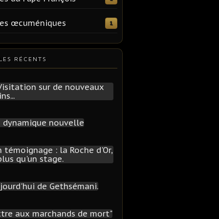
tes œcuméniques
1
LES RÉCENTS