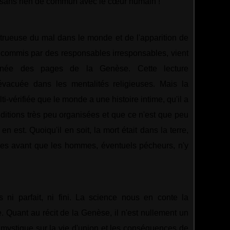
sans rien de commun avec le cœur humain !
strueuse du mal dans le monde et de l'apparition de
l commis par des responsables irresponsables, vient
ronée des pages de la Genèse. Cette lecture
 évacuée dans les mentalités religieuses. Mais la
-vérifiée que le monde a une histoire intime, qu'il a
itions très peu organisées et que ce n'est que peu
en est. Quoiqu'il en soit, la mort était dans la terre,
ées avant que les hommes, éventuels pécheurs, n'y
 ni parfait, ni fini. La science nous en conte la
. Quant au récit de la Genèse, il n'est nullement un
on mystique sur la vie d'union et les conséquences de