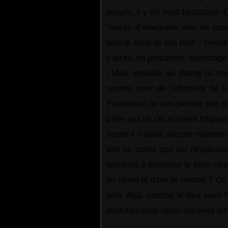
peuple, il y en avait beaucoup. O
"océan d'amertume, mer de larm
bien le sens de son nom : "pleure
y ait eu, en proportion, davantag
! Mais sensible au drame du mon
comme ceux de l'infirmière de G
Pourrait-on ne pas penser que cet
parle pas de cet accident tragiqu
lequel il n'aurait aucune maîtrise
elle ne porter que sur l'espéra
bornerait à améliorer le sens cou
en Israël et dans le monde ? Ou b
prier déjà, comme le dira saint 
postulant Dieu selon ses vues les