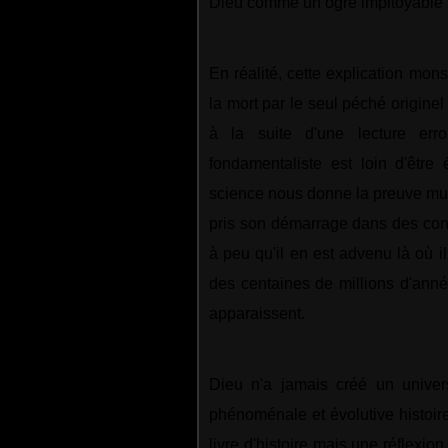
Dieu comme un ogre impitoyable 
En réalité, cette explication mon
la mort par le seul péché origine
à la suite d'une lecture er
fondamentaliste est loin d'être
science nous donne la preuve multi
pris son démarrage dans des cond
à peu qu'il en est advenu là où il 
des centaines de millions d'ann
apparaissent.
Dieu n'a jamais créé un univers
phénoménale et évolutive histoire
livre d'histoire mais une réflexi