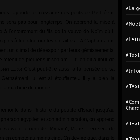
#La g
 nous rapporte le massacre des petits de Bethléem,
ne sera pas pour longtemps. On apprend la mise à
#Noë
e à l'enterrement du fils de la veuve de Naïm où il
#Lett
glots à lui retourner les entrailles... A Capharnaü
m
,
créent un climat de désespoir par leurs gémissements.
#Text
 retenir de pleurer sur son ami. Et l'on dit autour de
C'est peut-être aussi à la pensée de sa
(Jean 11,36)
#Info
Gethsémani lui est si étouffante... Il y a bien là
#Text
s la machine du monde.
#Comm
Chard
 remonte dans l'histoire du peuple d'Israël jusqu'au
 pharaon égyptien et son administration, on apprend
#Text
ient souvent le nom de "Myriam", Marie. Il en sera de
on en compte au moins cinq. On devine que, dans le
#Text