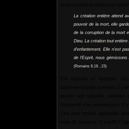
ainsi est celle formulée par saint 
L
a création entière attend a
pouvoir de la mort, elle gard
de la corruption de la mort et
Dieu. La création tout entièr
d'enfantement. Elle n'est pa
de l'Esprit, nous gémissons i
(Romains 8,19...23)
Elle exprime un véritable "ras
seulement par les hommes. Il y en
qu'elle soit naturelle, normal
l'humanité n'en peuvent plus. Il 
c'est pour mourir, apparaître pou
mots de Jésus un "Ça suffit !" vigo