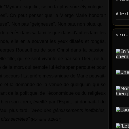
r "Myriam" signifie, selon la plus sûre étymologie :
#Tex
es". On peut penser que la Vierge Marie honorait
use". Non pas "geigneuse". Non pas, non plus, qu'il
e de décès dans sa famille que dans d'autres familles
ARTIC
de, elle en a souvent les yeux dilatés et rongés,
eorges Rouault ou de son Christ dans la passion.
te fille, qui se sent vivante de par son Dieu, ne lui
e de la mort, qui semble lui échapper partout et pour
 ni secours ! La prière messianique de Marie pouvait-
nce et la demande de la venue de quelqu'un qui se
rant de la politique, de l'économique ou du religieux
ien son cœur, éveillé par l'Esprit, lui donnait-il de
Paul plus tard,
"avec des gémissements ineffables,
 plus secrètes"
.
(Romains 8,26-27)