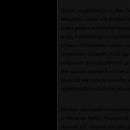
Quand, en pèlerinage en Terre Sai
une pauvre veuve son fils que l'o
autres pointes d'un triangle équi
droite. Il est alors quasi impossi
à l'autre et d'entendre, comme 
l'espérance. Nazareth, là où Myr
consolation de la résurrection. L
que sa mort aboutira à vaincre la
Jésus fait une sorte de première a
éplorée et d'un enfant mort préma
Par tous ces rappels et ces cons
le drame du monde. Pourquoi le Fi
réponse qui s'impose est bien d