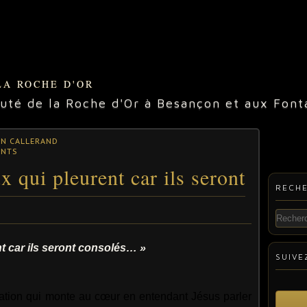
LA ROCHE D'OR
é de la Roche d'Or à Besançon et aux Fonta
IN CALLERAND
ANTS
 qui pleurent car ils seront
RECH
t car ils seront consolés… »
SUIVE
lation qui monte au cœur en entendant Jésus parler